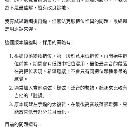
彈」的，以我目前的實力，只能寫出可以彈的版本，但我認
為不是最佳解，還有改良餘地。
我有試過轉調後再編，但無法克服把位怪異的問題，最終還
是用原調來彈。
這個版本編譜時，採用的策略有：
根據段落變換把位，第一段刻意用低把位，再開始中把
位前進，期間會有低跟中把位混用，最後最高音的段落
在高把位表現。希望聽感上不會只有同把位那種呆呆的
感覺。
適當加入吉他滑弦、槌弦、泛音的裝飾，聽起來比較有
吉他的「腔調」。
原本鋼琴左手編的太複雜，在最後高音段落很難彈，只
能放棄低音部分並且簡化。
目前的問題還有：