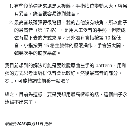
有些段落彈起來還是太複雜，手指換位變動太大，容易
有異音，錄音很容易錄到雜音。
最高音段落彈得很彆扭，我的吉他沒有缺角，所以曲子
的最高音（第 17 格），是用人工泛音的手勢，但變成
弦有壓下去的方式來彈。另外還有食指按第 10 格低
音，小指按第 15 格主旋律的極限操作，手會張太開，
彈幾次手的筋就暴痛。
我目前想到的解法可能是要跳脫原曲左手的 pattern，用和
弦的方式思考重編排低音會比較好。然後最高音的部分，
ㄜ…，可能轉調往前移一點吧？
總之，目前先這樣，要是我想用最高標準的話，這個曲子永
遠錄不出來了。
最後
於
2026年4月11日
更新