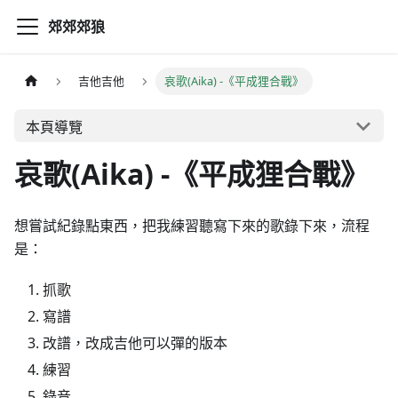
郊郊郊狼
吉他吉他
哀歌(Aika) -《平成狸合戰》
本頁導覽
哀歌(Aika) -《平成狸合戰》
想嘗試紀錄點東西，把我練習聽寫下來的歌錄下來，流程
是：
抓歌
寫譜
改譜，改成吉他可以彈的版本
練習
錄音